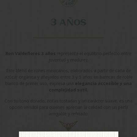
3 años
Ron Valdeflores 3 años
representa el equilibrio perfecto entre
juventud y madurez.
Este blend de rones mexicanos, elaborados a partir de caña de
azúcar orgánica y añejados entre 3 y 5 años en barricas de roble
blanco de primer uso, expresa una
elegancia accesible y una
complejidad sutil.
Con su tono dorado, notas tostadas y un carácter suave, es una
opción versátil para quienes aprecian la calidad con un perfil
amigable y refinado.