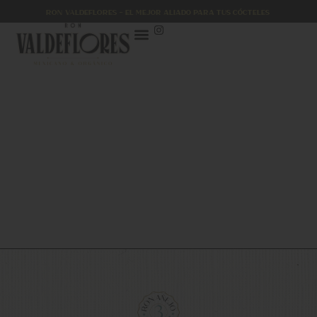
RON VALDEFLORES – El mejor aliado para tus cócteles