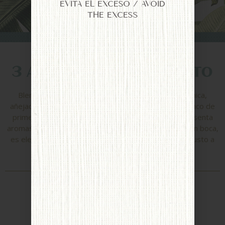
EVITA EL EXCESO / AVOID
THE EXCESS
3 años de añejamiento
Blend de rones mexicanos de caña de azúcar orgánica,
añejados durante 3 y 5 años en barricas de roble blanco de
primer uso. De tono Dorado con matices ambar, presenta
aromas a avellana, vainilla, frutos secos y café moca. En boca,
es elegante y suave, con notas de maple y un retrogusto a
café moca.