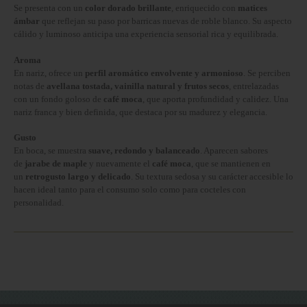
Se presenta con un 
color dorado brillante
, enriquecido con 
matices 
ámbar
 que reflejan su paso por barricas nuevas de roble blanco. Su aspecto 
cálido y luminoso anticipa una experiencia sensorial rica y equilibrada.
Aroma
En nariz, ofrece un 
perfil aromático envolvente y armonioso
. Se perciben 
notas de 
avellana tostada, vainilla natural y frutos secos
, entrelazadas 
con un fondo goloso de 
café moca
, que aporta profundidad y calidez. Una 
nariz franca y bien definida, que destaca por su madurez y elegancia.
Gusto
En boca, se muestra
suave, redondo y balanceado
. Aparecen sabores
de
jarabe de maple
y nuevamente el
café moca
, que se mantienen en
un
retrogusto largo y delicado
. Su textura sedosa y su carácter accesible lo
hacen ideal tanto para el consumo solo como para cocteles con
personalidad.