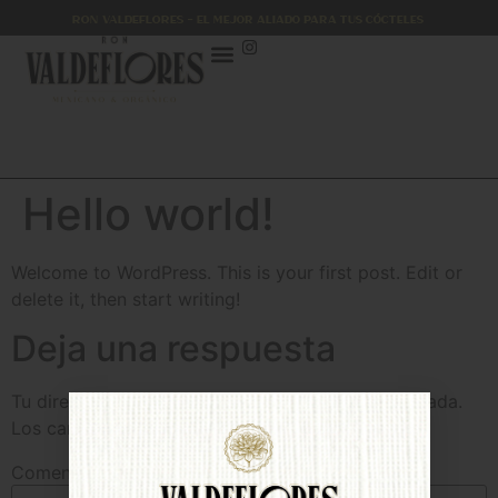
RON VALDEFLORES – El mejor aliado para tus cócteles
Hello world!
Welcome to WordPress. This is your first post. Edit or
delete it, then start writing!
Deja una respuesta
Tu dirección de correo electrónico no será publicada.
Los campos obligatorios están marcados con
*
Comentario
*